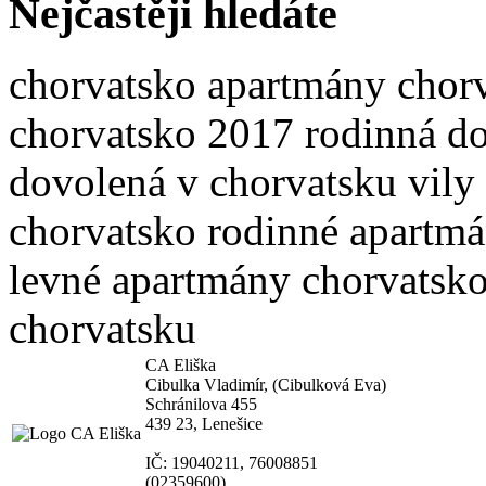
Nejčastěji hledáte
chorvatsko apartmány
chor
chorvatsko 2017
rodinná d
dovolená v chorvatsku
vily
chorvatsko
rodinné apartm
levné apartmány
chorvatsk
chorvatsku
CA Eliška
Cibulka Vladimír, (Cibulková Eva)
Schránilova 455
439 23, Lenešice
IČ: 19040211, 76008851
(02359600)