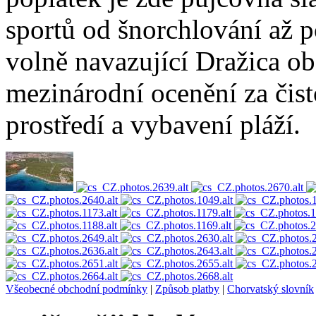
sportů od šnorchlování až 
volně navazující Dražica ob
mezinárodní ocenění za čist
prostředí a vybavení pláží.
Všeobecné obchodní podmínky
|
Způsob platby
|
Chorvatský slovník