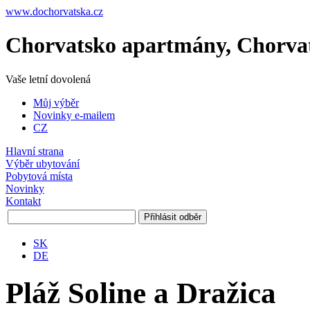
www.dochorvatska.cz
Chorvatsko apartmány, Chorva
Vaše
letní
dovolená
Můj výběr
Novinky e-mailem
CZ
Hlavní strana
Výběr ubytování
Pobytová místa
Novinky
Kontakt
SK
DE
Pláž Soline a Dražica