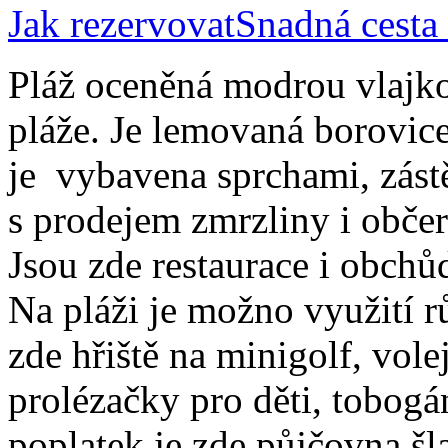
Jak rezervovat
Snadná cesta
Pláž oceněná modrou vlajko
pláže. Je lemovaná borovice
je vybavena sprchami, zást
s prodejem zmrzliny i občer
Jsou zde restaurace i obchů
Na pláži je možno využití r
zde hřiště na minigolf, vol
prolézačky pro děti, tobogá
poplatek je zde půjčovna šl