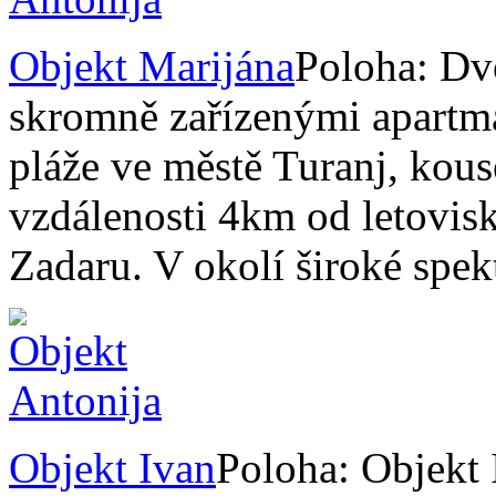
Objekt Marijána
Poloha: Dv
skromně zařízenými apartmá
pláže ve městě Turanj, kous
vzdálenosti 4km od letovi
Zadaru. V okolí široké sp
Objekt Ivan
Poloha: Objekt 