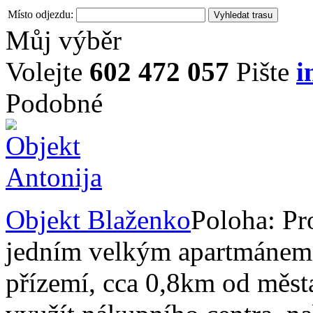
Místo odjezdu:
Můj výběr
Volejte
602 472 057
Pište
i
Podobné
Objekt Blaženko
Poloha: Pr
jedním velkým apartmánem.
přízemí, cca 0,8km od měst